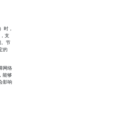
）时，
具，支
问。节
定的
障网络
，能够
会影响