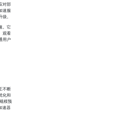
应对部
加速服
升级。
速。它
、观看
通用户
正不断
优化和
规模预
加速器