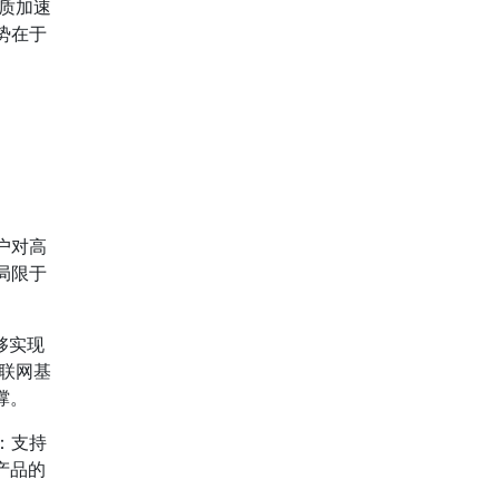
质加速
势在于
户对高
局限于
够实现
联网基
撑。
：支持
产品的