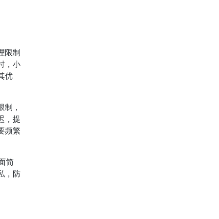
理限制
时，小
其优
限制，
迟，提
要频繁
界面简
私，防