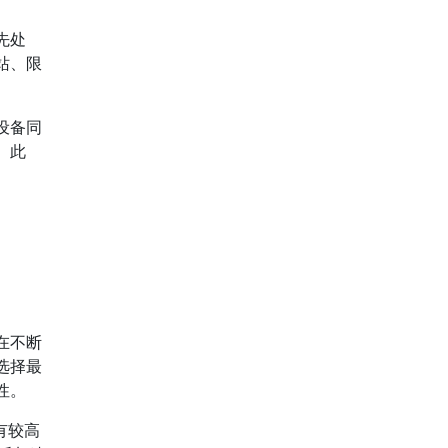
先处
站、限
设备同
。此
在不断
选择最
性。
有较高