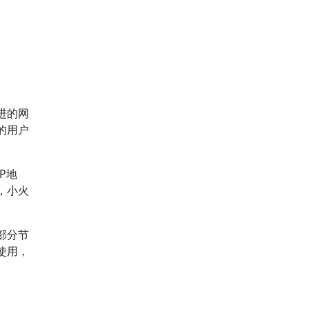
进的网
的用户
P地
，小火
部分节
使用，