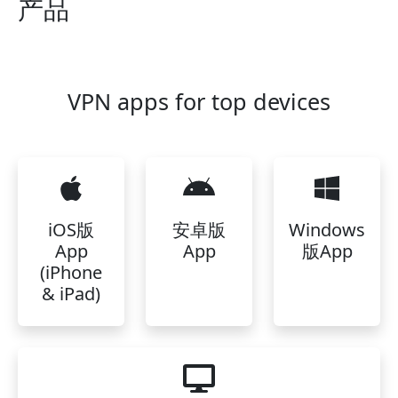
产品
VPN apps for top devices
iOS版
安卓版
Windows
App
App
版App
(iPhone
& iPad)