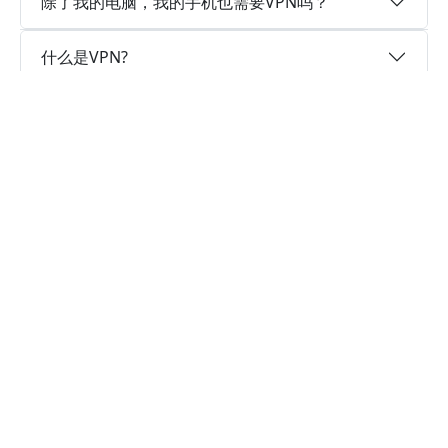
除了我的电脑，我的手机也需要VPN吗？
什么是VPN?
为什么选择小火箭加速器?
实时速度优化
小火箭加速器已为所有VPN服务器部署实时速度优
化的神程序，让您的爬梯子翻墙速度如火箭般神
速。
卓越的连接稳定性
小火箭加速器采用行业领先的自研发通信协议，深
度隐藏特征，不论您身在何处，都可轻松翻墙，科